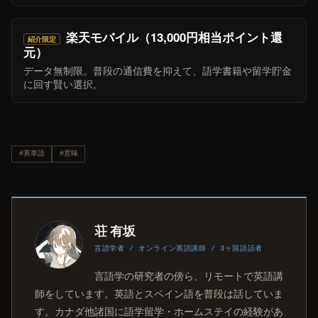
楽天モバイル（13,000円相当ポイント還
紹介限定
元）
データ無制限。普段の通信費を抑えて、語学書籍や留学貯金
に回す賢い選択。
#英単語
#意味
荘 有坂
言語学者 / オンライン英語講師 / 3ヶ国語話者
言語学の研究者の傍ら、リモートで英語講
師をしています。英語とスペイン語を普段は話していま
す。カナダ他諸国に語学留学・ホームステイの経験があ